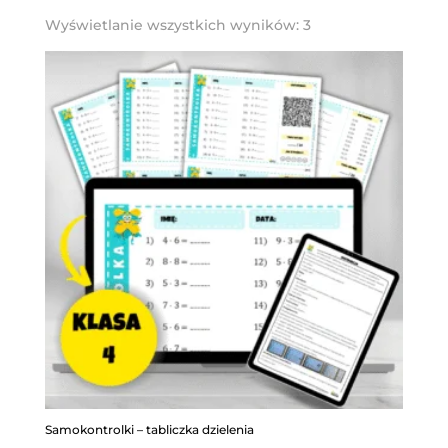
Posortowane
Wyświetlanie wszystkich wyników: 3
według
najnowszych
Samokontrolki – tabliczka dzielenia