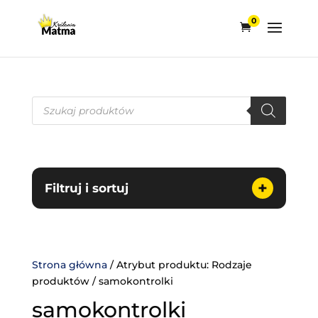
0
Wyszukiwarka
produktów
+
Filtruj i sortuj
Strona główna
/ Atrybut produktu: Rodzaje
produktów / samokontrolki
samokontrolki