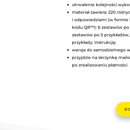
utrwalenie kolejności wyko
materiał zawiera: 220 różn
i odpowiedziami (w formie k
kodu QR™): 6 zestawów po 
zestawów po 5 przykładów,
przykłady; instrukcję;
wersja do samodzielnego w
przyjdzie na skrzynkę mail
po zrealizowaniu płatności.
D
ILOŚĆ
SAMOKO
-