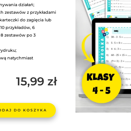
nywania działań;
ych zestawów z przykładami
arteczki do zagięcia lub
10 przykładów, 6
 8 zestawów po 3
ydruku;
ową natychmiast
15,99
zł
ODAJ DO KOSZYKA
NTROLKI