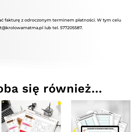
mać fakturę z odroczonym terminem płatności. W tym celu
t@krolowamatma.pl lub tel. 577205587.
ba się również…