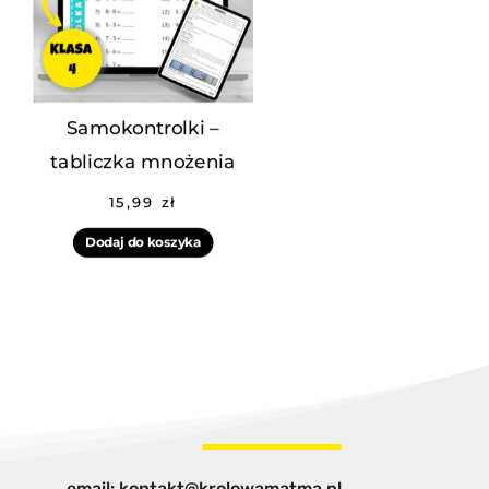
Samokontrolki –
tabliczka mnożenia
15,99
zł
Dodaj do koszyka
email: kontakt@krolowamatma.pl