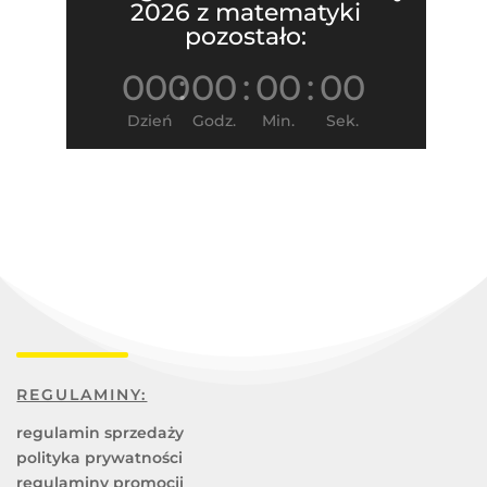
2026 z matematyki
pozostało:
000
:
00
:
00
:
00
Dzień
Godz.
Min.
Sek.
REGULAMINY:
regulamin sprzedaży
polityka prywatności
regulaminy promocji