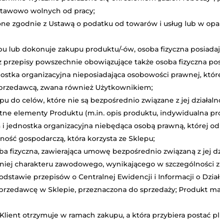
ustawowo wolnych od pracy;
one zgodnie z Ustawą o podatku od towarów i usług lub w opa
pu lub dokonuje zakupu produktu/-ów, osoba fizyczna posiada
przepisy powszechnie obowiązujące także osoba fizyczna pos
ostka organizacyjna nieposiadająca osobowości prawnej, któr
Sprzedawcą, zwana również Użytkownikiem;
u do celów, które nie są bezpośrednio związane z jej działa
totne elementy Produktu (m.in. opis produktu, indywidualna p
a i jednostka organizacyjna niebędąca osobą prawną, której o
ość gospodarczą, która korzysta ze Sklepu;
 fizyczna, zawierająca umowę bezpośrednio związaną z jej dzi
 niej charakteru zawodowego, wynikającego w szczególności 
dstawie przepisów o Centralnej Ewidencji i Informacji o Dział
przedawcę w Sklepie, przeznaczona do sprzedaży; Produkt ma
 Klient otrzymuje w ramach zakupu, a która przybiera postać p