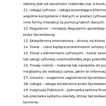
zależny jest od zawartości materiału (np. e-book,
Usługa cyfrowa – usługa pozwalająca Kliento
wspólne korzystanie z danych w postaci cyfrowe
inne formy interakcji za pomocą takich danych;
Regulamin – niniejszy Regulamin sprzedaży o
przez Sprzedawcę;
Sklep/strona internetowa – strona, na któr
Towar – rzecz będąca przedmiotem umowy z
Towar z elementami cyfrowymi – towar zawier
lub usługi cyfrowej uniemożliwiłby jego prawid
Trwały nośnik – materiał lub narzędzie do pr
niezbędny do realizacji celów, jakim te informa
Umowa – wzajemne uzgodnienia Sprzedawcy i
Usługa – usługa świadczona przez Sprzedawcę
Instytucja Publiczna – jednostka sektora fi
lub placówka systemu oświaty, której Sprzedawc
terminie.