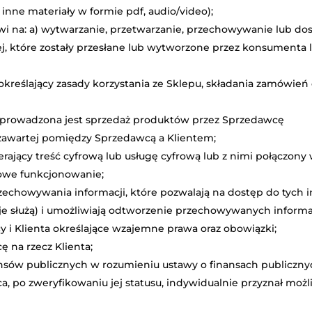
 inne materiały w formie pdf, audio/video);
wi na: a) wytwarzanie, przetwarzanie, przechowywanie lub dos
j, które zostały przesłane lub wytworzone przez konsumenta l
kreślający zasady korzystania ze Sklepu, składania zamówień 
ej prowadzona jest sprzedaż produktów przez Sprzedawcę
awartej pomiędzy Sprzedawcą a Klientem;
ający treść cyfrową lub usługę cyfrową lub z nimi połączony w
łowe funkcjonowanie;
zechowywania informacji, które pozwalają na dostęp do tych in
cje służą) i umożliwiają odtworzenie przechowywanych informa
 Klienta określające wzajemne prawa oraz obowiązki;
 na rzecz Klienta;
nansów publicznych w rozumieniu ustawy o finansach publicznyc
a, po zweryfikowaniu jej statusu, indywidualnie przyznał mo