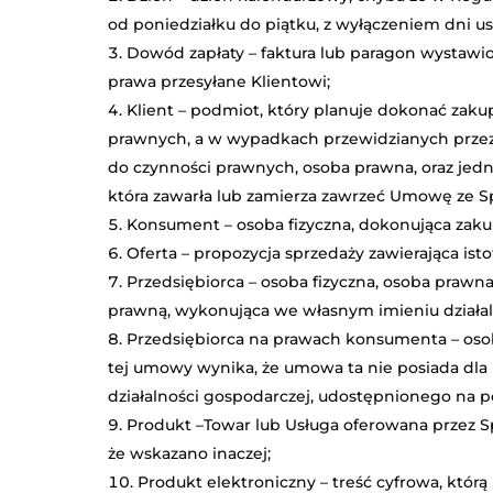
od poniedziałku do piątku, z wyłączeniem dni 
Dowód zapłaty – faktura lub paragon wystawi
prawa przesyłane Klientowi;
Klient – podmiot, który planuje dokonać zaku
prawnych, a w wypadkach przewidzianych przez 
do czynności prawnych, osoba prawna, oraz jedn
która zawarła lub zamierza zawrzeć Umowę ze 
Konsument – osoba fizyczna, dokonująca zakup
Oferta – propozycja sprzedaży zawierająca is
Przedsiębiorca – osoba fizyczna, osoba prawn
prawną, wykonująca we własnym imieniu działaln
Przedsiębiorca na prawach konsumenta – osoba
tej umowy wynika, że umowa ta nie posiada dla
działalności gospodarczej, udostępnionego na po
Produkt –Towar lub Usługa oferowana przez S
że wskazano inaczej;
Produkt elektroniczny – treść cyfrowa, którą