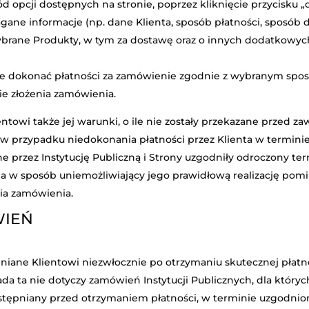
ód opcji dostępnych na stronie, poprzez kliknięcie przycisku „
ne informacje (np. dane Klienta, sposób płatności, sposób d
 wybrane Produkty, w tym za dostawę oraz o innych dodatkowyc
e dokonać płatności za zamówienie zgodnie z wybranym spos
e złożenia zamówienia.
towi także jej warunki, o ile nie zostały przekazane przed 
przypadku niedokonania płatności przez Klienta w terminie 
e przez Instytucję Publiczną i Strony uzgodniły odroczony ter
ia w sposób uniemożliwiający jego prawidłową realizację pom
ia zamówienia.
WIEŃ
iane Klientowi niezwłocznie po otrzymaniu skutecznej płatnoś
sada ta nie dotyczy zamówień Instytucji Publicznych, dla któ
ostępniany przed otrzymaniem płatności, w terminie uzgodni