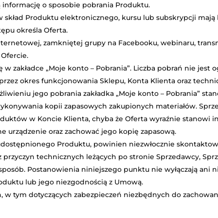
 informację o sposobie pobrania Produktu.
w skład Produktu elektronicznego, kursu lub subskrypcji maj
ępu określa Oferta.
nternetowej, zamkniętej grupy na Facebooku, webinaru, transmi
Ofercie.
 w zakładce „Moje konto – Pobrania”. Liczba pobrań nie jest o
przez okres funkcjonowania Sklepu, Konta Klienta oraz techni
liwieniu jego pobrania zakładka „Moje konto – Pobrania” st
 wykonywania kopii zapasowych zakupionych materiałów. Sprze
uktów w Koncie Klienta, chyba że Oferta wyraźnie stanowi in
e urządzenie oraz zachować jego kopię zapasową.
 udostępnionego Produktu, powinien niezwłocznie skontaktowa
 z przyczyn technicznych leżących po stronie Sprzedawcy, S
sposób. Postanowienia niniejszego punktu nie wyłączają ani 
oduktu lub jego niezgodnością z Umową.
ach, w tym dotyczących zabezpieczeń niezbędnych do zachowa