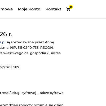
0
rmowe
Moje Konto
Kontakt
6 r.
a.pl
są sprzedawane przez Annę
tma, NIP: 511-02-10-735, REGON:
ra właściwego ds. gospodarki, adres
 577 205 587.
reści/usługi cyfrowej – także cyfrowe
rzez dzień roboczy rozumie się dzień