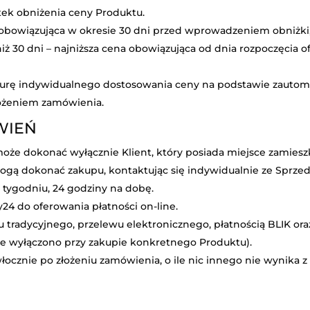
tek obniżenia ceny Produktu.
kt obowiązująca w okresie 30 dni przed wprowadzeniem obniżk
iż 30 dni – najniższa cena obowiązująca od dnia rozpoczęcia 
urę indywidualnego dostosowania ceny na podstawie zauto
łożeniem zamówienia.
WIEŃ
e dokonać wyłącznie Klient, który posiada miejsce zamieszka
mogą dokonać zakupu, kontaktując się indywidualnie ze Sprze
w tygodniu, 24 godziny na dobę.
24 do oferowania płatności on-line.
tradycyjnego, przelewu elektronicznego, płatnością BLIK or
ie wyłączono przy zakupie konkretnego Produktu).
ocznie po złożeniu zamówienia, o ile nic innego nie wynika z