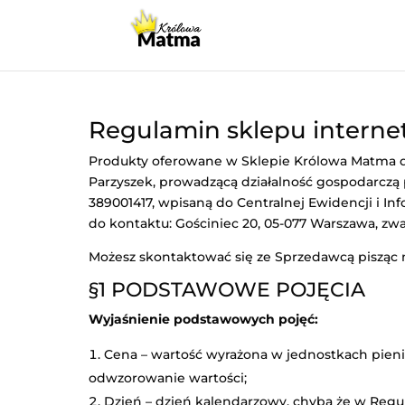
Regulamin sklepu interne
Produkty oferowane w Sklepie Królowa Matm
Parzyszek, prowadzącą działalność gospodarczą 
389001417, wpisaną do Centralnej Ewidencji i In
do kontaktu: Gościniec 20, 05-077 Warszawa, zw
Możesz skontaktować się ze Sprzedawcą pisząc 
§1
PODSTAWOWE POJĘCIA
Wyjaśnienie podstawowych pojęć:
Cena – wartość wyrażona w jednostkach pienięż
odwzorowanie wartości;
Dzień – dzień kalendarzowy, chyba że w Regul