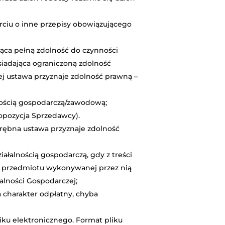
rciu o inne przepisy obowiązującego
jąca pełną zdolność do czynności
iadająca ograniczoną zdolność
ej ustawa przyznaje zdolność prawną –
lnością gospodarczą/zawodową;
ropozycja Sprzedawcy).
drębna ustawa przyznaje zdolność
ałalnością gospodarczą, gdy z treści
z przedmiotu wykonywanej przez nią
alności Gospodarczej;
 charakter odpłatny, chyba
liku elektronicznego. Format pliku