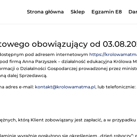
Strona główna
Sklep
Egzamin E8
Da
towego obowiązujący od 03.08.202
a dostępnym pod adresem internetowym
https://krolowamatm
pod firmą Anna Parzyszek – działalność edukacyjna Królowa Ma
formacji o Działalności Gospodarczej prowadzonej przez minist
aną dalej Sprzedawcą.
na adres e-mail:
kontakt@krolowamatma.pl
, lub telefonicznie:
nych, którą Klient zobowiązany jest zapłacić, a w przypadku t
aminie wyraźnie posłużono się określeniem „dzień roboczy”; p