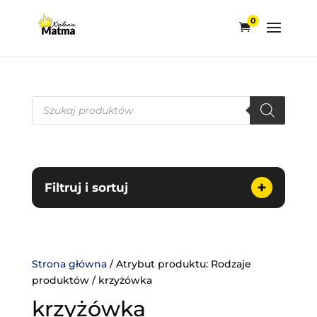
0
Wyszukiwarka
produktów
+
Filtruj i sortuj
Strona główna
/ Atrybut produktu: Rodzaje
produktów / krzyżówka
krzyżówka