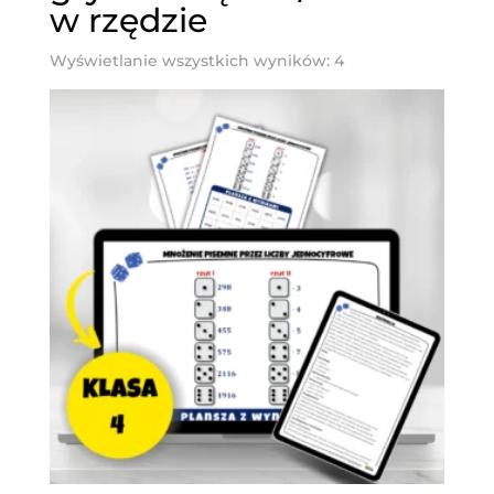
w rzędzie
Posortowane
Wyświetlanie wszystkich wyników: 4
według
najnowszych