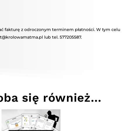
mać fakturę z odroczonym terminem płatności. W tym celu
t@krolowamatma.pl lub tel. 577205587.
ba się również…