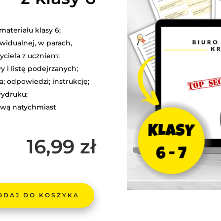
ateriału klasy 6;
idualnej, w parach,
yciela z uczniem;
y i listę podejrzanych;
; odpowiedzi; instrukcję;
ydruku;
ową natychmiast
16,99
zł
ODAJ DO KOSZYKA
A