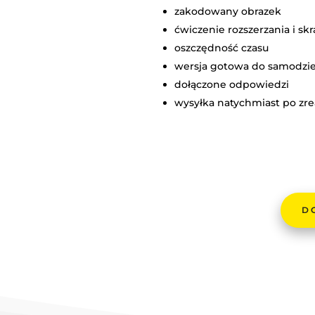
zakodowany obrazek
ćwiczenie rozszerzania i s
oszczędność czasu
wersja gotowa do samodzi
dołączone odpowiedzi
wysyłka natychmiast po zrea
D
ILOŚĆ
KOLOR
-
ROZSZE
I
SKRACA