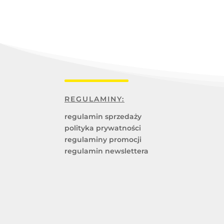
68,93 zł.
55,00 z
REGULAMINY:
regulamin sprzedaży
polityka prywatności
regulaminy promocji
regulamin newslettera