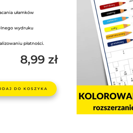
kracania ułamków
elnego wydruku
lizowaniu płatności.
8,99
zł
ODAJ DO KOSZYKA
OWANKA
RZANIE
NIE