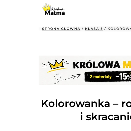
STRONA GŁÓWNA
/
KLASA 5
/ KOLOROWA
Kolorowanka – r
i skraca