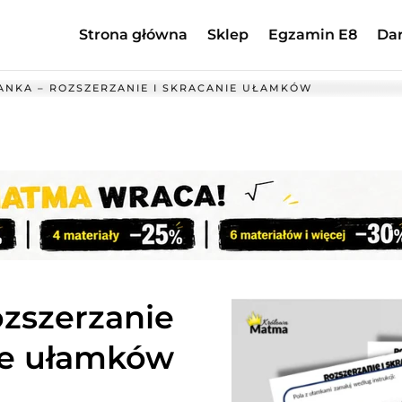
Strona główna
Sklep
Egzamin E8
Da
NKA – ROZSZERZANIE I SKRACANIE UŁAMKÓW
ozszerzanie
nie ułamków