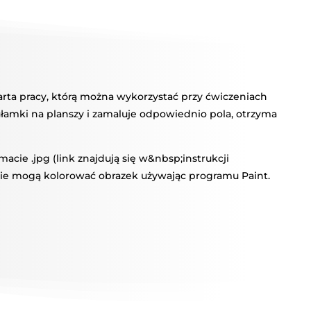
ÓW
arta pracy, którą można wykorzystać przy ćwiczeniach
ułamki na planszy i zamaluje odpowiednio pola, otrzyma
cie .jpg (link znajdują się w&nbsp;instrukcji
wie mogą kolorować obrazek używając programu Paint.