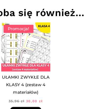
ba się również…
Promocja!
UŁAMKI ZWYKŁE DLA
KLASY 4 (zestaw 4
materiałów)
na
Pierwotna
Aktualna
35,96
zł
30,00
zł
:
cena
cena