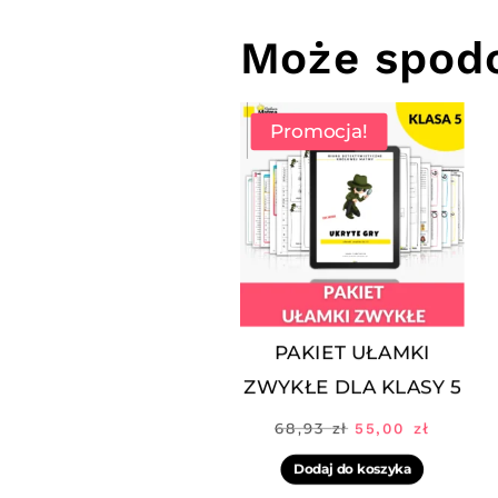
Może spodo
Promocja!
PAKIET UŁAMKI
ZWYKŁE DLA KLASY 5
Pierwotna
Aktual
68,93
zł
55,00
zł
cena
cena
Dodaj do koszyka
wynosiła:
wynosi