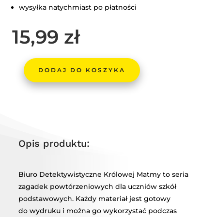
wysyłka natychmiast po płatności
15,99
zł
DODAJ DO KOSZYKA
ILOŚĆ
POWTÓRZENIOWA
ZAGADKA
DETEKTYWISTYCZNA
(Z
MATERIAŁU
Opis produktu:
KLASY
5)
Biuro Detektywistyczne Królowej Matmy to seria
zagadek powtórzeniowych dla uczniów szkół
podstawowych. Każdy materiał jest gotowy
do wydruku i można go wykorzystać podczas