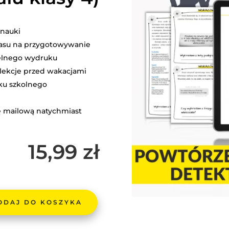
 nauki
czasu na przygotowywanie
elnego wydruku
 lekcje przed wakacjami
ku szkolnego
ę mailową natychmiast
15,99
zł
ODAJ DO KOSZYKA
RZENIOWA