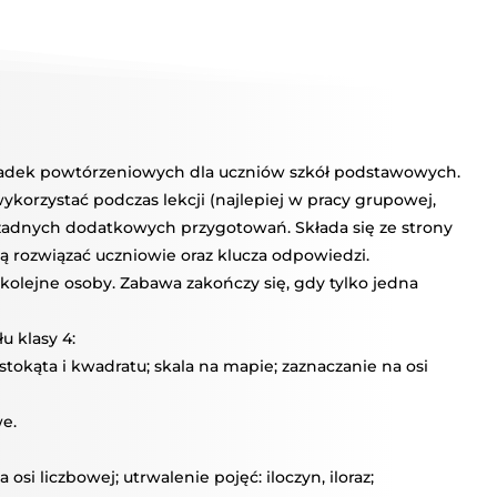
A
YWISTYCZNA
AŁU
gadek powtórzeniowych dla uczniów szkół podstawowych.
korzystać podczas lekcji (najlepiej w pracy grupowej,
adnych dodatkowych przygotowań. Składa się ze strony
ą rozwiązać uczniowie oraz klucza odpowiedzi.
olejne osoby. Zabawa zakończy się, gdy tylko jedna
 klasy 4:
tokąta i kwadratu; skala na mapie; zaznaczanie na osi
e.
si liczbowej; utrwalenie pojęć: iloczyn, iloraz;