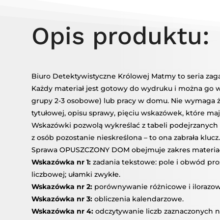
ZAGADK
DETEKT
Opis produktu:
(Z
MATERI
KLASY
4)
Biuro Detektywistyczne Królowej Matmy to seria za
Każdy materiał jest gotowy do wydruku i można go wy
grupy 2-3 osobowe) lub pracy w domu. Nie wymaga ż
tytułowej, opisu sprawy, pięciu wskazówek, które maj
Wskazówki pozwolą wykreślać z tabeli podejrzanych k
z osób pozostanie nieskreślona – to ona zabrała klucz.
Sprawa OPUSZCZONY DOM obejmuje zakres materiału
Wskazówka nr 1:
zadania tekstowe: pole i obwód pros
liczbowej; ułamki zwykłe.
Wskazówka nr 2:
porównywanie różnicowe i ilorazow
Wskazówka nr 3:
obliczenia kalendarzowe.
Wskazówka nr 4:
odczytywanie liczb zaznaczonych na o