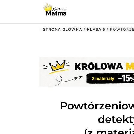
STRONA GŁÓWNA
/
KLASA 5
/ POWTÓRZE
Powtórzenio
detekt
(z materi