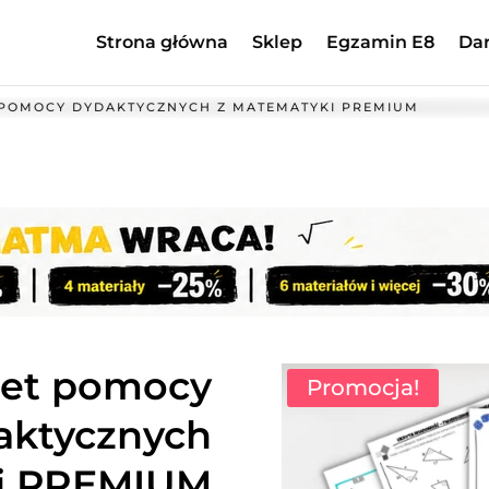
Strona główna
Sklep
Egzamin E8
Da
 POMOCY DYDAKTYCZNYCH Z MATEMATYKI PREMIUM
iet pomocy
Promocja!
aktycznych
i PREMIUM