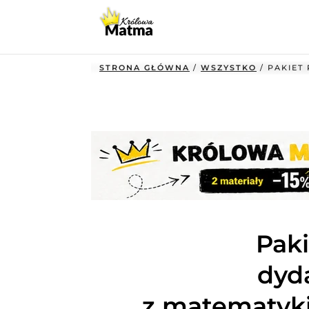
STRONA GŁÓWNA
/
WSZYSTKO
/ PAKIET
Pak
dyd
z matematyk