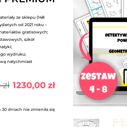
teriały ze sklepu (148
wydanych od 2021 roku –
materiałów gratisowych;
stawowych, szkół
atyki;
ego wydruku;
ową natychmiast
Pierwotna
Aktualna
0
zł
1230,00
zł
cena
cena
 30 dniach nie zmieniła się
wynosiła:
wynosi: