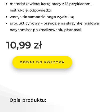
materiał zawiera: kartę pracy z 12 przykładami,
instrukcję, odpowiedzi;
wersja do samodzielnego wydruku;
produkt cyfrowy – przyjdzie na skrzynkę mailową
natychmiast po zrealizowaniu płatności.
10,99
zł
DODAJ DO KOSZYKA
ILOŚĆ
MINI-
ZAGADKA
DETEKTYWISTYCZNA
–
DZIAŁANIA
Opis produktu:
PISEMNE