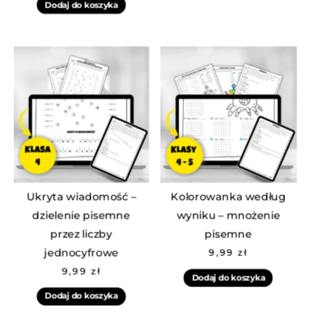
Dodaj do koszyka
Ukryta wiadomość –
Kolorowanka według
dzielenie pisemne
wyniku – mnożenie
przez liczby
pisemne
jednocyfrowe
9,99
zł
9,99
zł
Dodaj do koszyka
Dodaj do koszyka