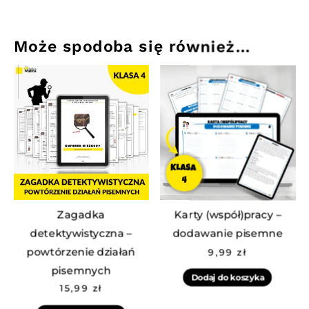
Może spodoba się również…
Zagadka
Karty (współ)pracy –
detektywistyczna –
dodawanie pisemne
powtórzenie działań
9,99
zł
pisemnych
Dodaj do koszyka
15,99
zł