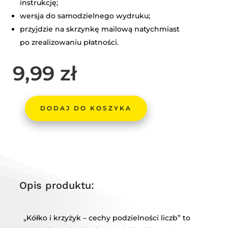
instrukcję;
wersja do samodzielnego wydruku;
przyjdzie na skrzynkę mailową natychmiast
po zrealizowaniu płatności.
9,99
zł
DODAJ DO KOSZYKA
ILOŚĆ
KÓŁKO
I
KRZYŻYK
–
CECHY
Opis produktu:
PODZIELNOŚCI
LICZB
„Kółko i krzyżyk – cechy podzielności liczb” to