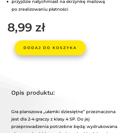
przyjdzie natychmiast na skrzynkę mailową
po zrealizowaniu płatności
8,99
zł
DODAJ DO KOSZYKA
ILOŚĆ
GRA
PLANSZOWA
-
ZAMIANA
UŁAMKÓW
Opis produktu:
DZIESIĘTNYCH
Gra planszowa „ułamki dziesiętne” przeznaczona
jest dla 2-4 graczy z klasy 4 SP. Do jej
przeprowadzenia potrzebne będą: wydrukowana