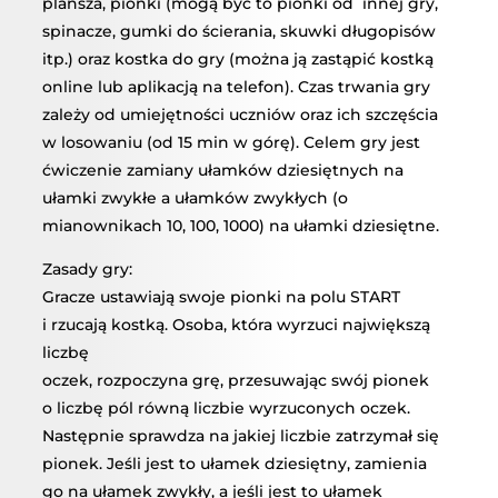
plansza, pionki (mogą być to pionki od innej gry,
spinacze, gumki do ścierania, skuwki długopisów
itp.) oraz kostka do gry (można ją zastąpić kostką
online lub aplikacją na telefon). Czas trwania gry
zależy od umiejętności uczniów oraz ich szczęścia
w losowaniu (od 15 min w górę). Celem gry jest
ćwiczenie zamiany ułamków dziesiętnych na
ułamki zwykłe a ułamków zwykłych (o
mianownikach 10, 100, 1000) na ułamki dziesiętne.
Zasady gry:
Gracze ustawiają swoje pionki na polu START
i rzucają kostką. Osoba, która wyrzuci największą
liczbę
oczek, rozpoczyna grę, przesuwając swój pionek
o liczbę pól równą liczbie wyrzuconych oczek.
Następnie sprawdza na jakiej liczbie zatrzymał się
pionek. Jeśli jest to ułamek dziesiętny, zamienia
go na ułamek zwykły, a jeśli jest to ułamek